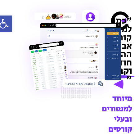
פתח סרג
"כמו
למכור
קורס
אבל
ההכנסה
חודשית
וקבועה
"
מיוחד
למנטורים
ובעלי
קורסים