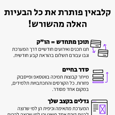
קלבאין פותרת את כל הבעיות
האלה מהשורש!
תוכן מתחדש = הו"ק
תנו תכנים ואירועים חודשיים דרך המערכת
וגבו עבורם תשלום בהוראת קבע חודשית.
סדר בחיים
מייתר קבוצות תמיכה בווטסאפ ופייסבוק
פזורות. כל הקורסים והתכתבויות תלמידים,
במקום אחד מסודר.
גדלים בקצב שלך
המערכת מתאימה וכיפית הן למי שרוצה
לבנות קורס אחד פשוט והן למי שרוצה להרים