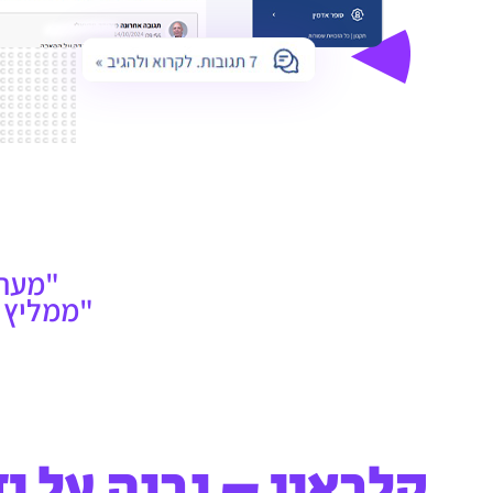
"מערכ
"ממליץ 
קלבאין – נבנה על יד