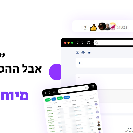
"כ
אבל ההכ
מיוחד